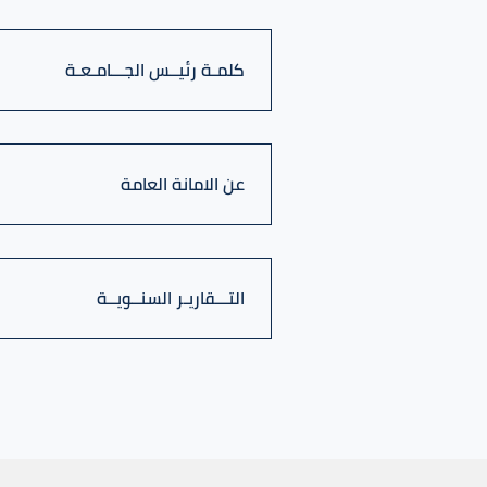
كلمـة رئيــس الجـــامـعـة
عن الامانة العامة
التـــقاريـر السنــويــة