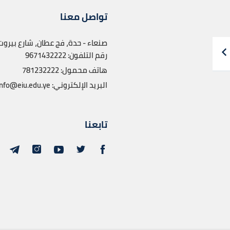
تواصل معنا
صنعاء - حدة، فج عطان، شارع بيروت
رقم التلفون:
9671432222
هاتف محمول:
781232222
البريد الإلكتروني:
info@eiu.edu.ye
تابعنا