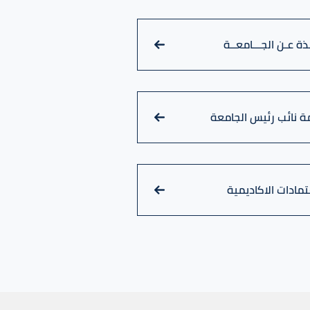
ـذة عـن الجـــامعــة
ة نائب رئيس الجامعة
تمادات الاكاديمية