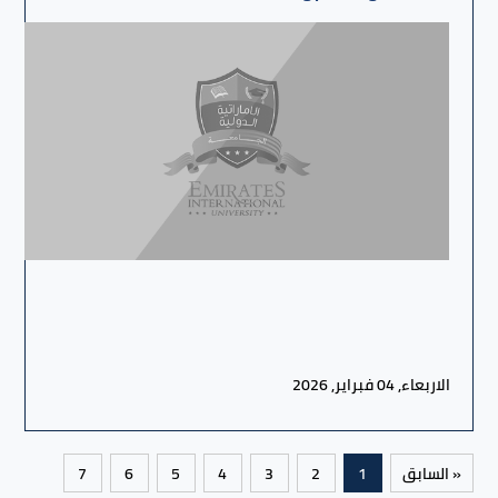
الاربعاء, 04 فبراير, 2026
« السابق
1
2
3
4
5
6
7