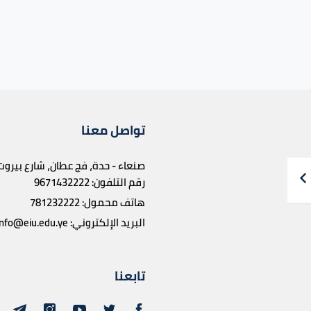
تواصل معنا
صنعاء - حدة، فج عطان، شارع بيروت
رقم التلفون:
9671432222
هاتف محمول:
781232222
البريد الإلكتروني:
info@eiu.edu.ye
تابعنا