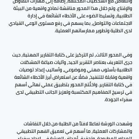
والتعامل مع الشخصيات المختلفة، إضافة إلى مهارات التفاوض
والإقناع. وتم خلال هذا المحور مناقشة نماذج واقعية من البيئة
الطلابية، وتسليط الضوء على الأخطاء الشائعة في إدارة
الاجتماعات والتواصل، بما يسهم في رفع مستوى الوعي القيادي
لدى الطلبة وتطوير ممارساتهم العملية.
وفي المحور الثالث، تم التركيز على كتابة التقارير المهنية، حيث
جرى التعريف بعناصر التقرير الجيد، وآليات صياغة المشكلات
الطلابية بأسلوب مهني وموضوعي، وأساليب إعداد توصيات
واقعية وقابلة للتنفيذ، فضلًا عن استعراض أبرز الأخطاء الشائعة
في كتابة التقارير. واختُتم المحور بتطبيق عملي نهائي أسهم
في ترسيخ المفاهيم المكتسبة وتعزيز الجانب التطبيقي لدى
سفراء الجودة.
وشهدت الورشة تفاعلاً لافتاً من الطلبة من خلال النقاشات
والمشاركات العملية، ما أسهم في تعميق الفهم التطبيقي
للمحاور المطروحة، وتحقيق أهداف الورشة في إعداد سفراء