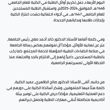
اليوم الأربعاء، حفل تكريم أوائل الطلبة في الكلية للعام الجامعي
1446هـ الموافق 2024-2025م، واستقبال الطلبة المستجدين
للعام الجامعي 1447هـ، في أجواء احتفالية جسّدت اعتزاز الكلية
بإنجازات طلابها وبداياتهم الجديدة.
وفي كلمة ألقاها الأستاذ الدكتور خالد أحمد صلاح، رئيس الجامعة،
عبّر عن تهانيه للأوائل، مؤكداً أن تفوقهم يعكس رسالة الجامعة
في صناعة الكفاءات الطبية المؤهلة لخدمة المجتمع. كما رحّب
بالطلبة المستجدين، داعياً إياهم إلى الالتزام بالجد والاجتهاد منذ
اللحظة الأولى لمسيرتهم الجامعية.
من جانبه، ألقى الأستاذ الدكتور صالح الظاهري، عميد الكلية،
كلمة هنّأ فيها المتفوقين، وشكر أساتذة الكلية على دورهم في
دعم العملية التعليمية، مؤكدًا حرص الكلية على توفير بيئة
أكاديمية متكاملة تُنمّي مهارات الطلبة وتصقل خبراتهم.