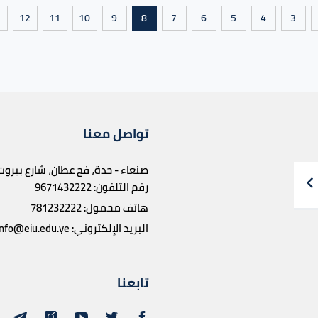
>
12
11
10
9
8
7
6
5
4
3
تواصل معنا
صنعاء - حدة، فج عطان، شارع بيروت
رقم التلفون:
9671432222
هاتف محمول:
781232222
البريد الإلكتروني:
info@eiu.edu.ye
تابعنا