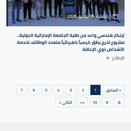
الثلاثاء, 09 يونيو, 2026
إبتكار هندسي واعد من طلبة الجامعة الإماراتية الدولية..
مشروع تخرج يطوّر كرسياً كهربائياً متعدد الوظائف لخدمة
الأشخاص ذوي الإعاقة
للإطلاع
« السابق
1
2
3
4
5
6
7
8
9
10
>>
التالي »