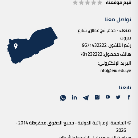
قيم موقعنا:
تواصل معنا
صنعاء - حدة، فج عطان، شارع
بيروت
رقم التلفون:
9671432222
هاتف محمول:
781232222
البريد الإلكتروني:
info@eiu.edu.ye
تابعنا
الجامعة الإماراتية الدولية - جميع الحقوق محفوظة 2014 -
2026
سياسة الخصوصية
|
الشروط والأحكام