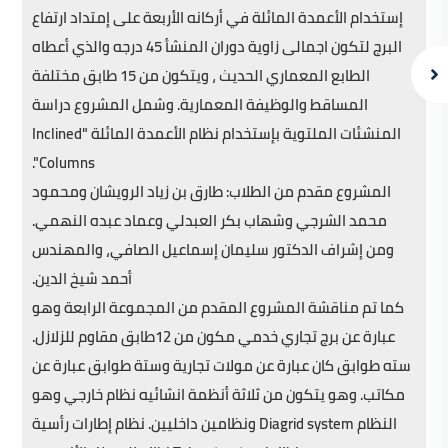
إستخدام الأعمدة المائلة في أركانه الأربعة على إمتداد ارتفاع
البرج لتكون اجمالى زاوية دوران المنشأ 45 درجه والذي أعطاه
الطابع المعماري الحديث ، ويتكون من 15 طابق مختلفة
المساقط والوظيفة المعمارية. وشمل المشروع دراسة
المنشئات الملتوية بإستخدام نظام الأعمدة المائلة "Inclined
Columns".
المشروع مقدم من الطلاب: طارق بن زياد الرويشان ومحمود
محمد الشرجي وشهاب بكر العبدلي وعماد عبده النهمي.
ومن إشراف الدكتور سليمان إسماعيل الصافي، والمهندس
أحمد شيخ الدين.
كما تم مناقشة المشروع المقدم من المجموعة الرابعة وهو
عبارة عن برج تجاري خدمي مكون من 12طابق مقاوم للزلازل.
سته طوابق كان عبارة عن مولات تجارية وستة طوابق عبارة عن
مكاتب. وهو يتكون من ثلاثة أنظمة انشائيه نظام خارجي وهو
النظام Diagrid system ونظامين داخليين. نظام إطارات رأسية