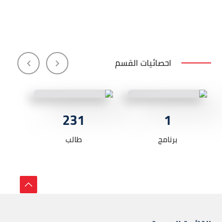
احصائيات القسم
231
1
برنامج
طالب