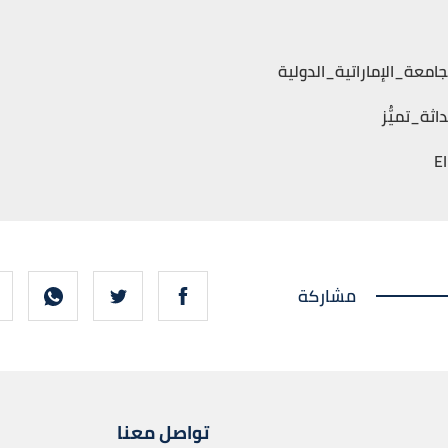
جامعة_الإماراتية_الدولية
اثة_تميُّز
مشاركة
تواصل معنا