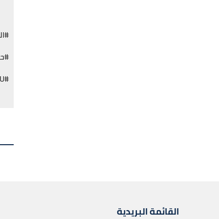
#ال
#حد
#EIU
القائمة البريدية