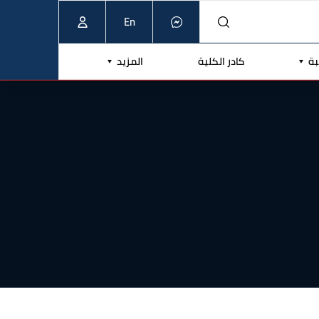
En
بة
كادر الكلية
المزيد