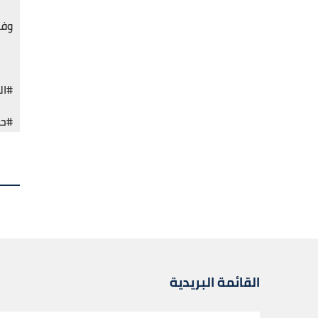
وفي
#ال
#حد
القائمة البريدية