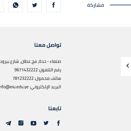
مشاركة
تواصل معنا
صنعاء - حدة، فج عطان، شارع بيروت
رقم التلفون: 9671432222
هاتف محمول: 781232222
البريد الإلكتروني: info@eiu.edu.ye
تابعنا