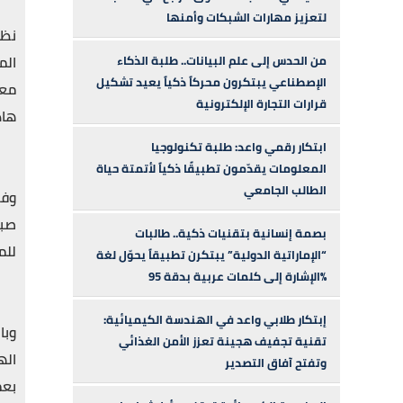
لتعزيز مهارات الشبكات وأمنها
نظم
من الحدس إلى علم البيانات.. طلبة الذكاء
الإصطناعي يبتكرون محركاً ذكياً يعيد تشكيل
معا
قرارات التجارة الإلكترونية
هاد
ابتكار رقمي واعد: طلبة تكنولوجيا
المعلومات يقدّمون تطبيقًا ذكياً لأتمتة حياة
الطالب الجامعي
وفي
صبر
بصمة إنسانية بتقنيات ذكية.. طالبات
للم
“الإماراتية الدولية” يبتكرن تطبيقاً يحوّل لغة
الإشارة إلى كلمات عربية بدقة 95%
إبتكار طلابي واعد في الهندسة الكيميائية:
تقنية تجفيف هجينة تعزز الأمن الغذائي
اله
وتفتح آفاق التصدير
بعم