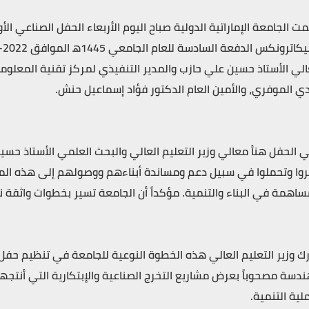
ت الجامعة الإماراتية الدولية صباح اليوم الأربعاء الحفل الصناعي ا
لي الأستاذ حسين علي حازب والمدير التنفيذي لمركز تقنية المعلومات
ي الموفري، والأمين العام الدكتور فؤاد إسماعيل حنش.
 الحفل هنأ معالي وزير التعليم العالي والبحث العلمي الأستاذ حسين
وا وتحملوا في سبيل دعم ومساندة أبناءهم ووصولهم إلى هذه المر
ساهمة في البناء والتنمية. مؤكداً أن الجامعة تسير بخطوات واثقة نح
ندسة مصحوباً بعرض مشاريع التخرج الصناعية والإبتكارية التي أنتجه
لية التنمية.