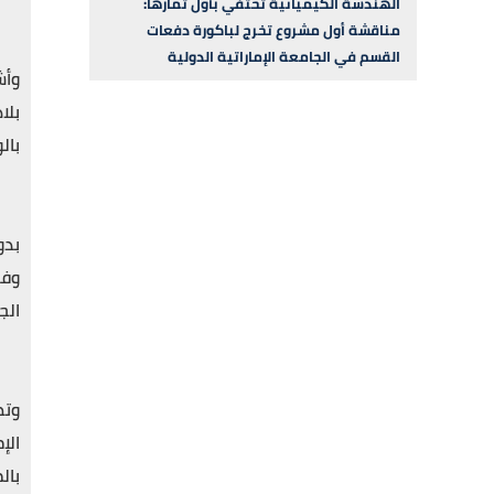
الهندسة الكيميائية تحتفي بأول ثمارها:
مناقشة أول مشروع تخرج لباكورة دفعات
القسم في الجامعة الإماراتية الدولية
وأش
بال
بدو
وفي
الج
وتط
الإ
بال