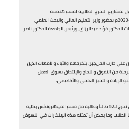
لأول لمشاريع التخرج الطلابية لقسم هندسة
الميكاترونكس الدفعة السادسة للعام الجامعي 1445ه‍ الموافق 2022-2023م بحضور وزير التعليم العالي والبحث العلمي
 الدكتور فؤاد عبدالرزاق، ورئيس الجامعة الدكتور ناصر
 علي حازب الخريجين بتخرجهم والآباء والأمهات الذين
حلة من التفوق والنجاح والإلتحاق بسوق العمل
و الريادة والتميز العلمي والأكاديمي.
وبارك وزير التعليم العالي هذه الخطوة النوعية للجامعة في تنظيم حفل تخرج لـ52 طالباً وطالبة من قسم الميكاترونكس بكلية
ا الطلاب وما يمكن أن تمثله هذه الإبتكارات في النهوض