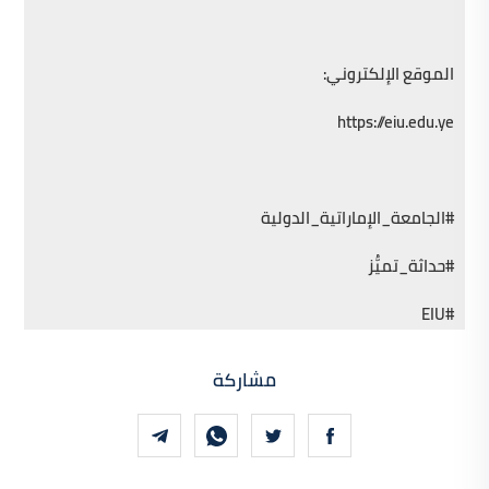
الموقع الإلكتروني:
https://eiu.edu.ye
#الجامعة_الإماراتية_الدولية
#حداثة_تميُّز
#EIU
مشاركة