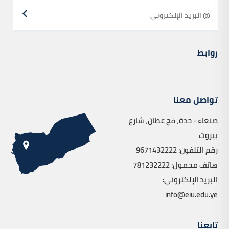
روابط
تواصل معنا
صنعاء - حدة، فج عطان، شارع
بيروت
رقم التلفون: 9671432222
هاتف محمول: 781232222
البريد الإلكتروني:
info@eiu.edu.ye
تابعنا