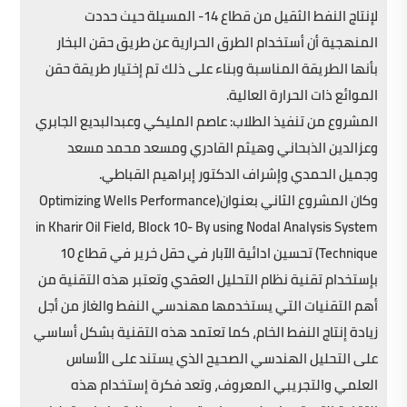
لإنتاج النفط الثقيل من قطاع 14- المسيلة حيث حددت
المنهجية أن أستخدام الطرق الحرارية عن طريق حقن البخار
بأنها الطريقة المناسبة وبناء على ذلك تم إختيار طريقة حقن
الموائع ذات الحرارة العالية.
المشروع من تنفيذ الطلاب: عاصم المليكي وعبدالبديع الجابري
وعزالدين الذبحاني وهيثم القادري ومسعد محمد مسعد
وجميل الحمدي وإشراف الدكتور إبراهيم القباطي.
وكان المشروع الثاني بعنوان(Optimizing Wells Performance
in Kharir Oil Field, Block 10- By using Nodal Analysis System
Technique) تحسين ادائية الآبار في حقل خرير في قطاع 10
بإستخدام تقنية نظام التحليل العقدي وتعتبر هذه التقنية من
أهم التقنيات التي يستخدمها مهندسي النفط والغاز من أجل
زيادة إنتاج النفط الخام، كما تعتمد هذه التقنية بشكل أساسي
على التحليل الهندسي الصحيح الذي يستند على الأساس
العلمي والتجريبي المعروف، وتعد فكرة إستخدام هذه