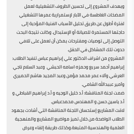
ويهدف المشروع إلى تحسين الظروف التشغيلية لعمل
المضخات الغاطسة في الآبار لإستمرارية عمرها التشغيلي
لفترة أطول عن طريق تحليل الأسباب الفنية المؤدية إلى
حاجتها المستمرة للصيانة أو الإستبدال. وكانت نتيجة البحث
التوصل إلى توصيات ومقترحات يمكن أن تعمل على تلافي
حدوث تلك المشاكل في الحقل.
المشروع من اشراف الدكتور علي إبراهيم عباس تنفيذ الطلاب:
إبراهيم أحمد سريع وحمزه اسامه الحبشي وعبد السلام ناجي
العرشي وآلاء عمر محمد مؤمن وعبد المجيد هاشم الحميري
وآمير عببدالله الشامي.
ضمت لجنة المناقشة: أ.د خليل الوجيه و أ.د إبراهيم القباطي و
أ.د ياسين حسن و المهندس محمدعباس.
لاقت المشاريع إستحسان اللجنة المناقشة التي أشادت بجهود
الطلاب الواضحة من خلال تميز مواضيع المشاريع والمنهجية
العلمية والهندسية المتبعة.وكذلك طريقة إلقاء وعرض