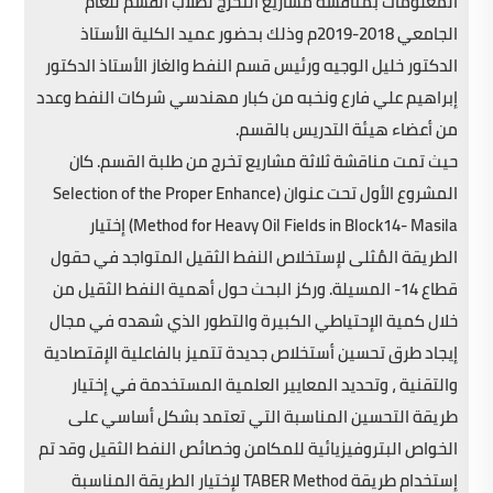
المعلومات بمناقشة مشاريع التخرج لطلاب القسم للعام
الجامعي 2018-2019م وذلك بحضور عميد الكلية الأستاذ
الدكتور خليل الوجيه ورئيس قسم النفط والغاز الأستاذ الدكتور
إبراهيم علي فارع ونخبه من كبار مهندسي شركات النفط وعدد
من أعضاء هيئة التدريس بالقسم.
حيث تمت مناقشة ثلاثة مشاريع تخرج من طلبة القسم. كان
المشروع الأول تحت عنوان (Selection of the Proper Enhance
Method for Heavy Oil Fields in Block14- Masila) إختيار
الطريقة المٌثلى لإستخلاص النفط الثقيل المتواجد في حقول
قطاع 14- المسيلة. وركز البحث حول أهمية النفط الثقيل من
خلال كمية الإحتياطي الكبيرة والتطور الذي شهده في مجال
إيجاد طرق تحسين أستخلاص جديدة تتميز بالفاعلية الإقتصادية
والتقنية ، وتحديد المعايير العلمية المستخدمة في إختيار
طريقة التحسين المناسبة التي تعتمد بشكل أساسي على
الخواص البتروفيزيائية للمكامن وخصائص النفط الثقيل وقد تم
إستخدام طريقة TABER Method لإختيار الطريقة المناسبة