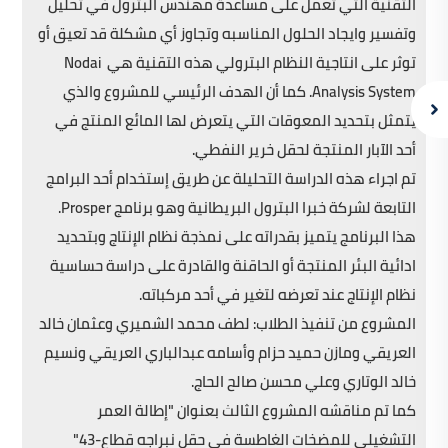
التقنية التي تعمل على مساعدة مهندس البترول في تحليل
وتفسير وايجاد الحلول المناسبه وتجاوز أي مشكلة قد تعيق أو
توثر على انتاجية النظام البترولي هذه التقنية هي Nodai
Analysis System. كما أن الهدف الرئيسي للمشروع والذي
يتمثل بتحديد المعوقات التي يتعرض لها المائع المنتج في
أحد الآبار المنتجة لحقل خرير النفطي.
تم اجراء هذه الدراسة التحليلة عن طريق إستخدام أحد البرامج
التابعة لشركة خبرا البترول البريطانية وهو برنامج Prosper.
هذا البرنامج يتميز بقدراته على نمذجة نظام الإنتاج وبتحديد
ادائية البئر المنتجة أو الحاقنة والقادرة على دراسة حساسية
نظام الإنتاج عند تعرضه لتغير في أحد مركباته.
المشروع من تنفيذ الطلاب: لطف محمد الشميري وعثمان خالد
العريقي ومازن حميد حزام وأسامه عبدالباري العريقي ونسيم
خالد الوتاري وعلي محسن صالح الحاج.
كما تم مناقشه المشروع الثالث بعنوان "إطالة العمر
التشغيلي للمضخات الغاطسة في حقل نبراجه قطاع-43"