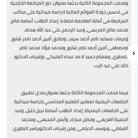
وقدمت المجموعة الثانية بحثها بعنوان: دور المراجعة الخارجية
في تحسين جودة القوائم المالية (دراسة ميدانية على مكاتب
المراجعة في أمانة العاصمة صنعاء). إعداد الطلاب: أسامة صالح
محمد صالح المريسي، وعبد الرحمن علي عبد الله هدنه،
وعرفات مساعد ناصر أحمد سيف، وصادق أمین أحمد ناصر شایع،
ومصطفی أمین أحمد ناصر شایع، ومحمد فؤاد محمد ناصر
المطري، وهشام حميد احمد عبده المليكي. وإشراف الدكتور
خالد علي عبد الرب.
فيما قدمت المجموعة الثالثة بحثها بعنوان:مدى تطبيق
الجامعات اليمنية لمعايير التعليم المحاسبي (دراسة ميدانية
على الجامعات اليمنية). إعداد الطلاب: أسامة نبيل خليل، وعبد
الحفيظ العريقي، وفضل مبارك، وأيمن المنبهي، ومحمد
القباطي، ويوسف الديلمي. ومن إشراف الدكتورياسر الماوري.