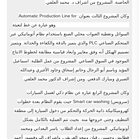
الحاضنة. المشروع من اشراف د. محمد العلفي.
وكان المشروع الثالث بعنوان: Automatic Production Line for
Liquid Filling and Capping using PLC وهو عبارة عن خط لتعبئة
السوائل وتغطية العبوات محلي الصنع باستخدام نظام أتوماتيكي عبر
المتحكم الصناعي PLC والذي يتميز بالدقة والكفاءة والحداثة. ويتميز
تصميم الهيكل أنه وفق معايير وابعاد قياسية مطابقة لخطوط الانتاج
الموجود في السوق الصناعي. المشروع من عمل الطلبة: اسماعيل
المؤيد وباسم أبو الرجال وحاتم إسحاق وجاود الأغبري وعبدالله
الصبري ومبارك الدفعي. ومن إشراف الدكتور محمد العلفي.
وكان المشروع الرابع عبارة عن نظام ذكي لغسل السيارات
(سرويس) Smart car washing حيث يقوم النظام بعدة خطوات
كهروميكانيكة ذاتية الحركة والتحكم من دخول السيارة إلى منطقة
التنظيف وحتى خروجها منه. بحيث تتم العملية بالكامل بشكل
أوتوماتيكي. المشروع من إعداد الطلاب: ياسر البعداني ومحمد
قطابش وحسين رقبان ومجد العريقي، وإشراف البروفيسور أحمد