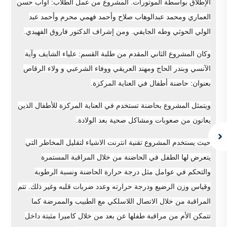
الإطلاق بواسطة الموتورات. المشروع من عمل الطلاب: أواب حسن
العماري ومحمد عبدالوهاب صلاح وأحمد فهمي محرم وأحمد عبد
الولي الحوثي وطه الجايفي. ومن إشراف الدكتور فاروق الفهيدي.
وكان المشروع الثاني المقدم من طلبة القسم: علياء الشايف وآية
الآنسي وبندر الحاج ومهند العريقي ووفاء الشرعبي و ولاء الرقاص
بعنوان: حاضنة أطفال في العناية المركزة.
ويتمثل المشروع بحاضنة تستخدم في العناية المركزة للأطفال الذين
يعانون من صعوبات ومشاكل صحية بعد الولادة.
حيث يستخدم المشروع تقنية انترنت الاشياء لتقليل المخاطر التي
يتعرض لها الطفل في الحاضنة من خلال المراقبة المستمرة
والتحكم في عوامل مثل درجة حرارة الحاضنة ونسبة الرطوبة
وقياس وزن الرضيع ودرجة حرارته وعدد ضربات قلبه وغير ذلك. تتم
المراقبة من خلال الاتصال اللاسلكي مع الطبيب والممرضة كما
تتمكن الأم من مراقبة طفلها عن بعد من خلال كاميرا مثبتة داخل