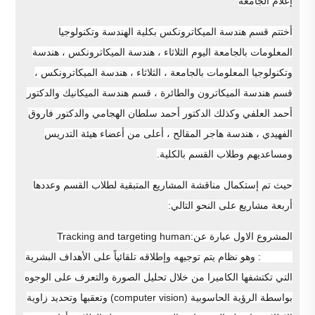
إعلام الجامعة
أختتم قسم هندسة الميكاترونكس بكلية الهندسة وتكنولوجيا
المعلومات بالجامعة اليوم الثلاثاء ، هندسة الميكاترونكس ، هندسة
وتكنولوجيا المعلومات بالجامعة ، الثلاثاء ، هندسة الميكاترونكس ،
قسم هندسة الميكاترون والطائرة ، قسم هندسة الميكانيك والدكتور
أحمد العلفي وكذلك الدكتور أحمد سلطان الهجامي والدكتور فاروق
الفهيدي ، هندسة هاجر المقالح ، أعلى من أعضاء هيئة التدريس
ومساعديهم وطلاب القسم بالكلية
.
حيث تم إستكمال مناقشة المشاريع المتبقية لطلاب القسم وعددها
أربعة مشاريع على النحو التالي:
المشروع الاول عبارة عن:Tracking and targeting human
system: وهو نظام يتم توجيهه وإطلاقه تلقائياً على الأهداف البشرية
التي تكتشفها الكاميرا من خلال تحليل الصورة والتعرف على الوجوه
بواسطة الرؤية الحاسوبية (computer vision) وتعقبها وتحديد زاوية