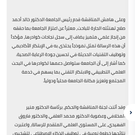
وعلى هامش المناقشة قدم رئيس الجامعة الدكتور خالد أحمد
صلاح تهنئته الحارة للباحث، معبّراً عن اعتزاز الجامعة بما حققه
من إنجاز علمي متميز يضاف إلى سجل نجاحات كوادرها، مؤكداً
أن هذه الرسالة تمثل نموذجاً يحتذى به في الإبتكار الأكاديمي
وتوظيف التقنيات الحديثة في تحسين جودة الرعاية الصحية.
كما أشار إلى أن الجامعة ستواصل دعمها لكوادرها في البحث
العلمي التطبيقي والابتكار التقني بما يسهم في خدمة
المجتمع وتعزيز مكانة الجامعة محلياً ودولياً.
وقد أثنت لجنة المناقشة والحكم، برئاسة الدكتور منير
المخلافي وعضوية الدكتور محمد العلفي والدكتور فاروق
الفهيدي، على المستوى العلمي المتقدم للرسالة، واعتبرت
نتائجها خطوة نوعية في توظيف الذكاء الإصطناعي لتشخيص