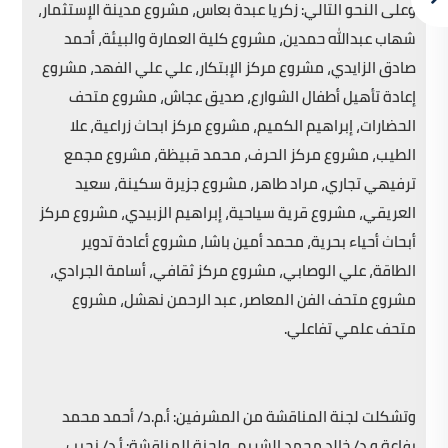
وعلى النحو التالي: زكريا عبدة بعاس، مشروع مدينة الإستثمار،
شهاب عبدالله حمدين، مشروع كلية العمارة والبيئة، أحمد
صادق الزايدي، مشروع مركز الإبتكار، علي علي الفهد، مشروع
إعادة تأهيل أطفال الشوارع، صديق عجاش، مشروع متحف
الحضارات، إبراهيم الكميم، مشروع مركز ابحاث زراعية، علا
الطيب، مشروع مركز الحرف، محمد قبيظة، مشروع مجمع
ترفيهي تجاري، مراد طاهر، مشروع جزيرة سكينة، سعيد
العريقي، مشروع قرية سياحية، إبراهيم الزبيدي، مشروع مركز
أبحاث أحياء بحرية، محمد أمين باشا، مشروع أعادة تدوير
الطاقة، علي الوصابي، مشروع مركز ثقافي، أسامة الجرادي،
مشروع متحف الفن المعاصر، عبد الرحمن نهشل، مشروع
متحف علمي تفاعلي.
وتشكلت لجنة المناقشة من المشرفين: أ.م.د/ أحمد محمد
يفاعة و د/ خالد محمد الشريم، ولجنة المناقشة: أ.د/ نجيب