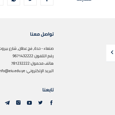
تواصل معنا
صنعاء - حدة، فج عطان، شارع بيروت
رقم التلفون: 9671432222
هاتف محمول: 781232222
البريد الإلكتروني: info@eiu.edu.ye
تابعنا