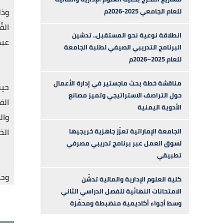
وذل
للعام الجامعي 2025-2026م
الق
انطلاقة نوعية نحو المستقبل.. تدشين
عبد
البرنامج التدريبي الصيفي لطلبة الجامعة
للعام 2025–2026م
مناقشة خطة بحث ماجستير في إدارة الأعمال
حيث
حول التراصف الاستراتيجي وتميز مصانع
الف
الأدوية اليمنية
وال
الخ
الجامعة الإماراتية تعزّز جاهزية خريجيها
لسوق العمل عبر برنامج تدريبي مصرفي
تطبيقي
وحض
كلية العلوم الإدارية والمالية تدشّن
الامتحانات النهائية للفصل الدراسي الثاني
وسط أجواء أكاديمية منضبطة ومحفّزة