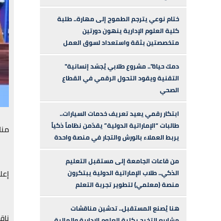
ختام نوعي يترجم الطموح إلى مهارة.. طلبة
كلية العلوم الإدارية ينهون دورتين
متخصصتين بثقة واستعداد لسوق العمل
"دمك حياة".. مشروع طلابي يُجسّد إنسانية
التقنية ويقود التحول الرقمي في القطاع
الصحي
ابتكار رقمي يعيد تعريف خدمات السيارات..
طالبات “الإماراتية الدولية” يقدّمن نظاماً ذكياً
منا
يربط العملاء بالورش والتجار في منصة واحدة
من قاعات الجامعة إلى مستقبل التعليم
إعل
الذكي.. طلاب الإماراتية الدولية يبتكرون
منصة (معلمي) لتطوير تجربة التعلم
هنا يُصنع المستقبل.. تدشين مناقشات
ناق
مشاريع التخرج بكلية العلوم الإدارية والمالية