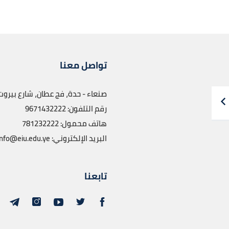
تواصل معنا
صنعاء - حدة، فج عطان، شارع بيروت
رقم التلفون: 9671432222
هاتف محمول: 781232222
البريد الإلكتروني: info@eiu.edu.ye
تابعنا