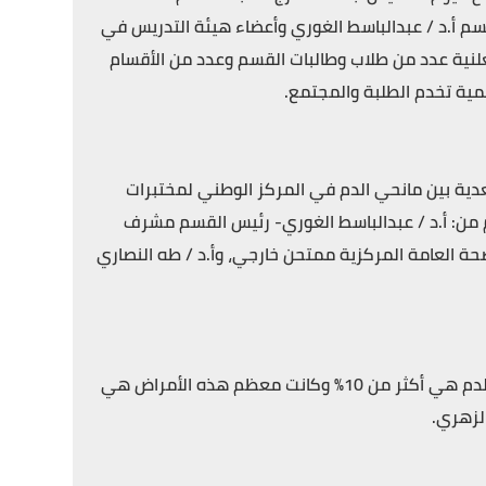
لموافق 2021-2022م. بحضور رئيس القسم أ.د / عبدالباسط الغوري وأعضاء هيئة التدريس في
لنية عدد من طلاب وطالبات القسم وعدد من الأقسام
مية تخدم الطلبة والمجتمع.
دية بين مانحي الدم في المركز الوطني لمختبرات
 من: أ.د / عبدالباسط الغوري- رئيس القسم مشرف
صحة العامة المركزية ممتحن خارجي، وأ.د / طه النصاري
حيث توصلت الدراسة إلى أن معدل إنتشار الأمراض المعدية بين مانحي الدم هي أكثر من 10% وكانت معظم هذه الأمراض هي
الزهري.