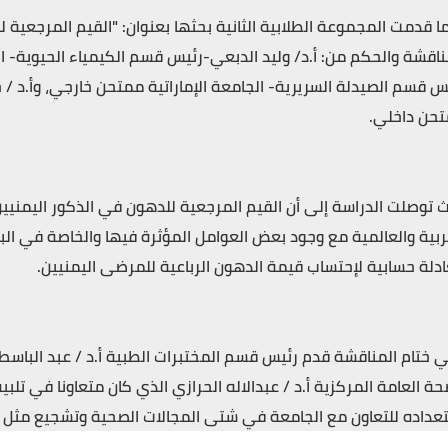
ا قدمت المجموعة الطلابية الثانية بحثها بعنوان: "القيم المرجعية ل
ناقشة والحكم من: أ.د/ وليد الدبعي-رئيس قسم الكيمياء الحيوية- ال
س قسم الصيدلة السريرية- الجامعة الإماراتية ممتحن خارجي، وأ.د / حا
حن داخلي.
 توصلت الدراسة إلى أن القيم المرجعية للدهون في الذكور اليمنيين
ربية والعالمية مع وجود بعض العوامل المؤثرة فيها والخاصة في الب
دلة حسابية لإحتساب قيمة الدهون الرباعية للمرضى اليمنيين.
 ختام المناقشة قدم رئيس قسم المختبرات الطبية أ.د / عبد الباسط ا
حة العامة المركزية أ.د / عبدالاله الحرازي الذي كان متعاونا في تلب
عداده للتعاون مع الجامعة في شتى المجالات الصحية وتشجيع مثل هذ