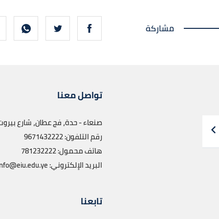
مشاركة
تواصل معنا
صنعاء - حدة، فج عطان، شارع بيروت
رقم التلفون: 9671432222
هاتف محمول: 781232222
البريد الإلكتروني: info@eiu.edu.ye
تابعنا