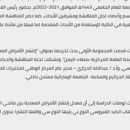
الرابعة للعام الجامعي 1443ه‍ ا
سم وأعضاء لجان المناقشة ومشرفين الأبحاث، كما حضر المناقشة الع
بية في الكلية للإستفادة من الأبحاث المقدمة لما فيها من فائدة عل
 قدمت المجموعة الأولى بحث تخرجها بعنوان: "إنتشار الأمراض المع
حة العامة المركزية-صنعاء-اليمن". وتشكلت لجنة المناقشة والحكم
سي، وأ.د / عبدالاله الحرازي – مدير عام المركز الوطني لمختبرات ال
اذ الجراثيم والمناعة- الجامعة الإماراتية ممتحن داخلي.
هاب الكبد الفيروسي النوع بي يليها النوع سي واقلها انتشارا عدوى 