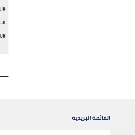
#ال
#حد
#EIU
القائمة البريدية