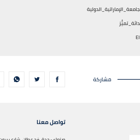
جامعة_الإماراتية_الدولية
اثة_تميُّز
مشاركة
تواصل معنا
صنعاء - حدة، فج عطان، شارع بيروت