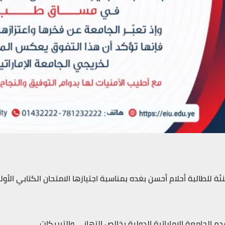
ئة للطالبة أحلام أحسن بغده بمناسبة اجتيازها الامتحان الكتابي ال
دم الجامعة الإماراتية الدولية بخالص التهاني والتبريكات