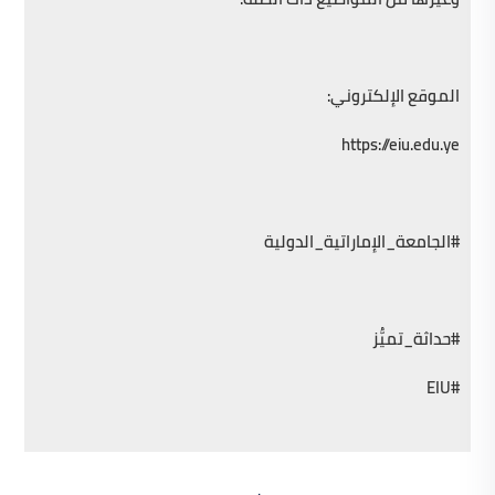
الموقع الإلكتروني:
https://eiu.edu.ye
#الجامعة_الإماراتية_الدولية
#حداثة_تميُّز
#EIU