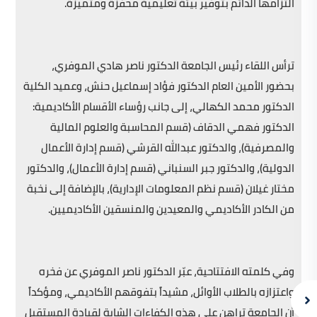
التزامها الدائم بتوفير بيئة تعليمية محفزة ومتميزة.
ترأس اللقاء رئيس الجامعة الدكتور ناصر هادي الموفري،
بحضور الأمين العام الدكتور فؤاد إسماعيل حنش، وعميد الكلية
الدكتور محمد الكهالي، إلى جانب رؤساء الأقسام الأكاديمية:
الدكتور فهمي الدقاف (قسم المحاسبة والعلوم المالية
والمصرفية)، والدكتور عبدالله القرشي (قسم إدارة الأعمال
الدولية)، والدكتور جبر السنباني (قسم إدارة الأعمال)، والدكتور
مختار غيلان (قسم نظم المعلومات الإدارية)، بالإضافة إلى نخبة
من الكادر الأكاديمي والمعيدين والمنسقين الأكاديميين.
وفي كلمته الافتتاحية، عبّر الدكتور ناصر الموفري عن فخره
واعتزازه بالطلاب الأوائل، مشيداً بتفوقهم الأكاديمي، ومؤكداً
أن الجامعة تراهن على هذه الكفاءات الشابة لقيادة المستقبل