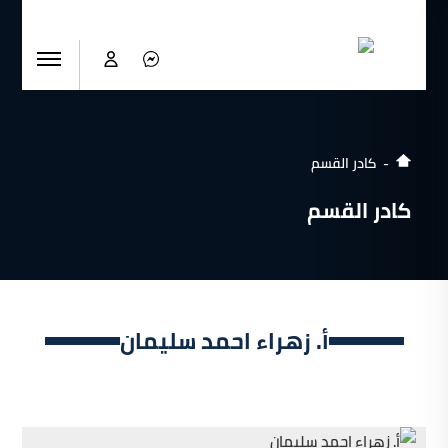
كادر القسم
كادر القسم
أ. زهراء احمد سليمان