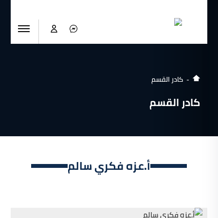
كادر القسم
كادر القسم
أ.عزه فكري سالم