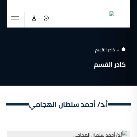
كادر القسم
كادر القسم
أ.د/ أحمد سلطان الهجامي